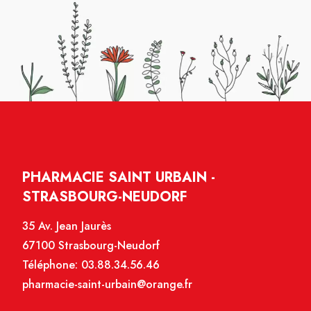
PHARMACIE SAINT URBAIN -
STRASBOURG-NEUDORF
35 Av. Jean Jaurès
67100 Strasbourg-Neudorf
Téléphone:
03.88.34.56.46
pharmacie-saint-urbain@orange.fr