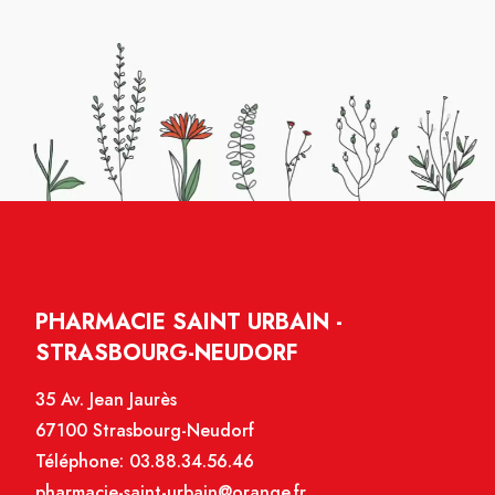
PHARMACIE SAINT URBAIN -
STRASBOURG-NEUDORF
35 Av. Jean Jaurès
67100 Strasbourg-Neudorf
Téléphone:
03.88.34.56.46
pharmacie-saint-urbain@orange.fr