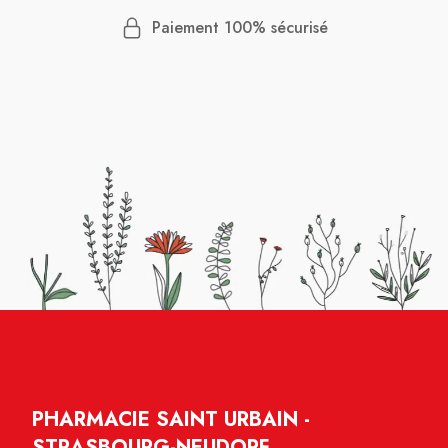
Paiement 100% sécurisé
PHARMACIE SAINT URBAIN -
STRASBOURG-NEUDORF