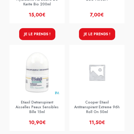
Karite Bio 200ml
15,00€
7,00€
JE LE PRENDS !
JE LE PRENDS !
Etiaxil Detranspirant
Cooper Etiaxil
Aisselles Peaux Sensibles
Antitranspirant Extreme 96h
Bille 15ml
Roll On 50ml
10,90€
11,50€