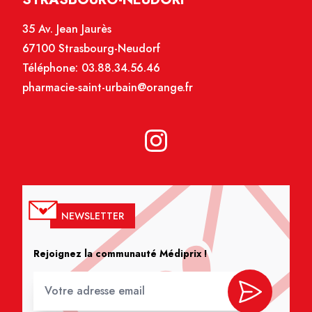
35 Av. Jean Jaurès
67100 Strasbourg-Neudorf
Téléphone:
03.88.34.56.46
pharmacie-saint-urbain@orange.fr
NEWSLETTER
Rejoignez la communauté Médiprix !