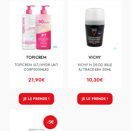
TOPICREM
VICHY
TOPICREM ULT/HYDR LAIT
VICHY H DEOD BILLE
CORP500MLX2
A/TRACE48H 50ML
21,90€
10,30€
JE LE PRENDS !
JE LE PRENDS !
-5€