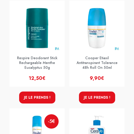
Respire Deodorant Stick
Cooper Etiaxil
Rechargeable Menthe
Antitranspirant Tolerance
Eucalyptus 50g
48h Roll On 50ml
12,50€
9,90€
JE LE PRENDS !
JE LE PRENDS !
-5€