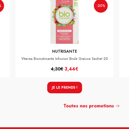
%
-20%
NUTRISANTE
Vitavea Bionutrisante Infusion Brule Graisse Sachet 20
4,30€
3,44€
JE LE PRENDS !
Toutes nos promotions