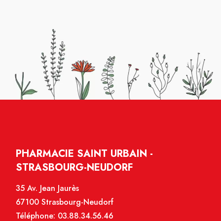
PHARMACIE SAINT URBAIN -
STRASBOURG-NEUDORF
35 Av. Jean Jaurès
67100 Strasbourg-Neudorf
Téléphone:
03.88.34.56.46