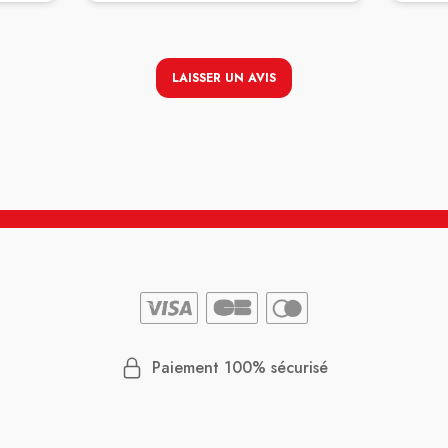
. La
totalement remarquable.
ez au
 je lui
lle me
LAISSER UN AVIS
demande
répond
 et je
ême
 ou de
Paiement 100% sécurisé