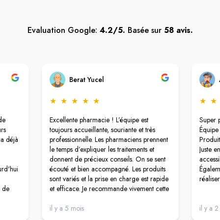
Evaluation Google:
4.2/5.
Basée sur
58 avis.
Berat Yucel
★
★
★
★
★
★
★
de
Excellente pharmacie ! L’équipe est
Super 
rs
toujours accueillante, souriante et très
Équipe 
ça déjà
professionnelle. Les pharmaciens prennent
Produit
le temps d’expliquer les traitements et
Juste e
donnent de précieux conseils. On se sent
accessi
urd'hui
écouté et bien accompagné. Les produits
Égaleme
sont variés et la prise en charge est rapide
réalise
t de
et efficace. Je recommande vivement cette
anète.
pharmacie pour son sérieux et sa
payer
gentillesse.
il y a 5 mois
il y a 
 au
Un grand bravo à Ezgi pour sa réussite