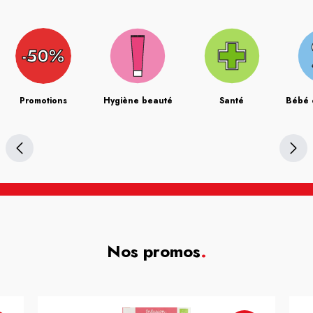
Promotions
Hygiène beauté
Santé
Bébé 
Nos promos
.