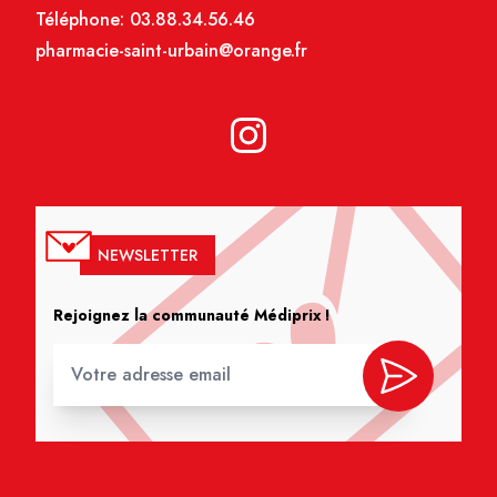
Téléphone:
03.88.34.56.46
pharmacie-saint-urbain@orange.fr
NEWSLETTER
Rejoignez la communauté Médiprix !