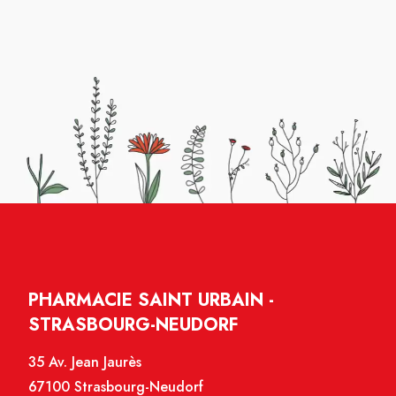
PHARMACIE SAINT URBAIN -
STRASBOURG-NEUDORF
35 Av. Jean Jaurès
67100 Strasbourg-Neudorf