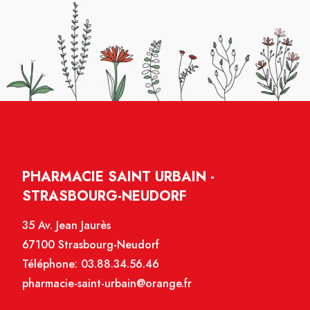
PHARMACIE SAINT URBAIN -
STRASBOURG-NEUDORF
35 Av. Jean Jaurès
67100 Strasbourg-Neudorf
Téléphone:
03.88.34.56.46
pharmacie-saint-urbain@orange.fr