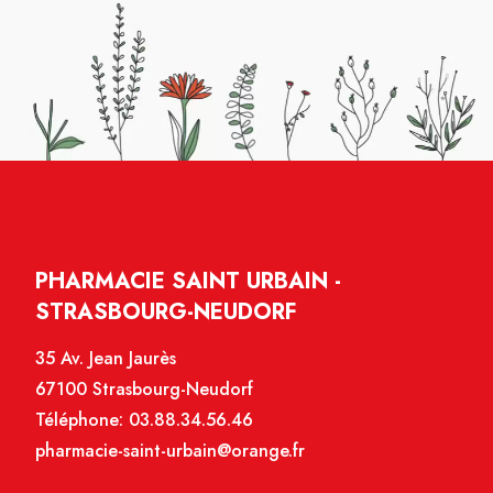
PHARMACIE SAINT URBAIN -
STRASBOURG-NEUDORF
35 Av. Jean Jaurès
67100 Strasbourg-Neudorf
Téléphone:
03.88.34.56.46
pharmacie-saint-urbain@orange.fr