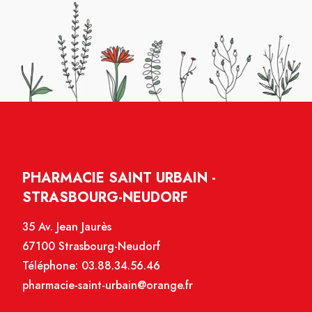
PHARMACIE SAINT URBAIN -
STRASBOURG-NEUDORF
35 Av. Jean Jaurès
67100 Strasbourg-Neudorf
Téléphone:
03.88.34.56.46
pharmacie-saint-urbain@orange.fr