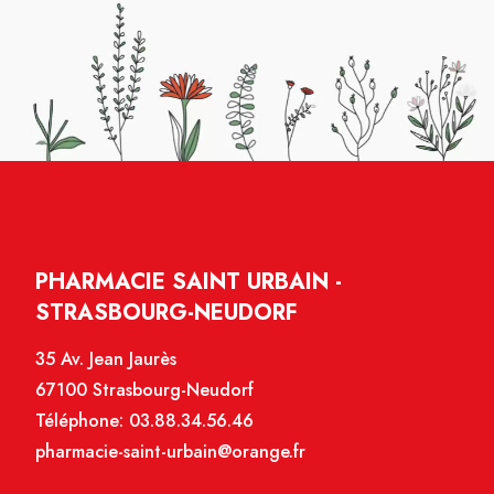
PHARMACIE SAINT URBAIN -
STRASBOURG-NEUDORF
35 Av. Jean Jaurès
67100 Strasbourg-Neudorf
Téléphone:
03.88.34.56.46
pharmacie-saint-urbain@orange.fr