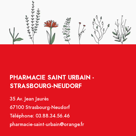
PHARMACIE SAINT URBAIN -
STRASBOURG-NEUDORF
35 Av. Jean Jaurès
67100 Strasbourg-Neudorf
Téléphone:
03.88.34.56.46
pharmacie-saint-urbain@orange.fr