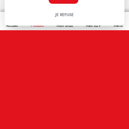
Les avis clients
.
JE REFUSE
Accueil
Produits
Mon ordo
Mes RDV
Menu
Aucun avis pour le moment.
Soyez le premier à donner votre avis !
Votre note:
★
★
★
★
★
Votre avis
Nom