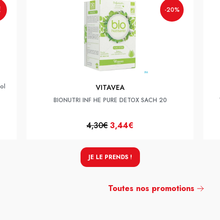
€
-20%
ol
VITAVEA
BIONUTRI INF HE PURE DETOX SACH 20
4,30€
3,44€
JE LE PRENDS !
Toutes nos promotions