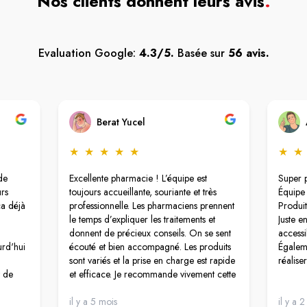
Nos clients donnent leurs avis
.
Evaluation Google:
4.3/5.
Basée sur
56 avis.
Berat Yucel
★
★
★
★
★
★
★
de
Excellente pharmacie ! L’équipe est
Super 
rs
toujours accueillante, souriante et très
Équipe 
ça déjà
professionnelle. Les pharmaciens prennent
Produit
le temps d’expliquer les traitements et
Juste e
donnent de précieux conseils. On se sent
accessi
urd'hui
écouté et bien accompagné. Les produits
Égaleme
sont variés et la prise en charge est rapide
réalise
t de
et efficace. Je recommande vivement cette
anète.
pharmacie pour son sérieux et sa
payer
gentillesse.
il y a 5 mois
il y a 