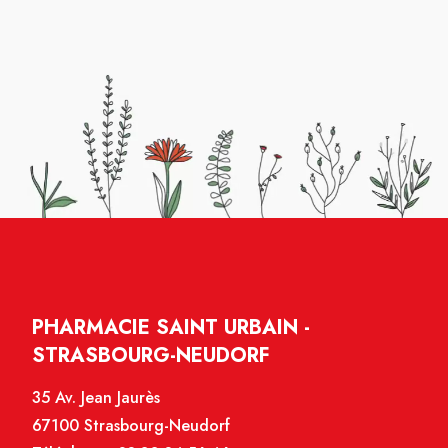
PHARMACIE SAINT URBAIN -
STRASBOURG-NEUDORF
35 Av. Jean Jaurès
67100 Strasbourg-Neudorf