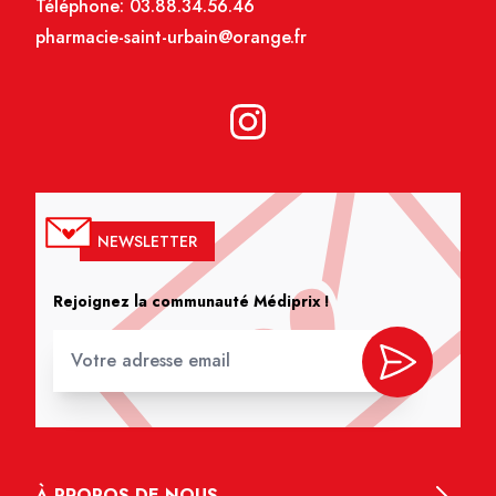
Téléphone:
03.88.34.56.46
pharmacie-saint-urbain@orange.fr
NEWSLETTER
Rejoignez la communauté Médiprix !
À PROPOS DE NOUS