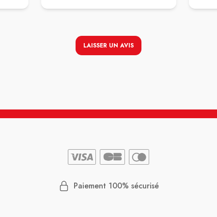
 au
Un grand bravo à Ezgi pour sa réussite
. La
totalement remarquable.
ez au
 je lui
lle me
LAISSER UN AVIS
demande
répond
 et je
ême
 ou de
Paiement 100% sécurisé