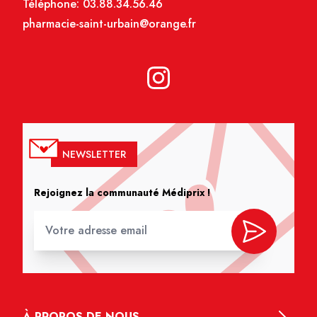
Téléphone:
03.88.34.56.46
pharmacie-saint-urbain@orange.fr
NEWSLETTER
Rejoignez la communauté Médiprix !
À PROPOS DE NOUS