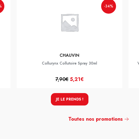
%
-34%
CHAUVIN
Collurynx Collutoire Spray 30ml
7,90€
5,21€
JE LE PRENDS !
Toutes nos promotions