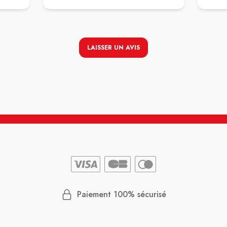
 au
Un grand bravo à Ezgi pour sa réussite
. La
totalement remarquable.
ez au
 je lui
lle me
LAISSER UN AVIS
demande
répond
 et je
ême
 ou de
Paiement 100% sécurisé