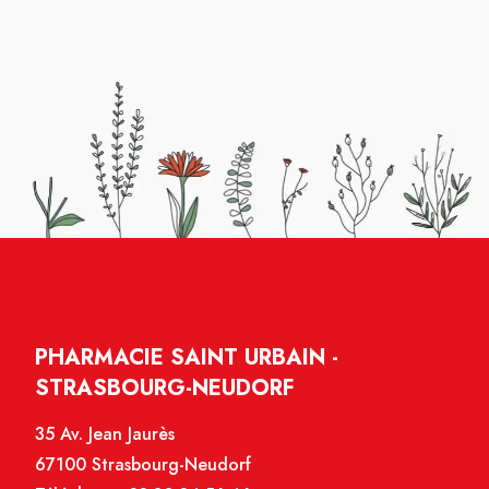
PHARMACIE SAINT URBAIN -
STRASBOURG-NEUDORF
35 Av. Jean Jaurès
67100 Strasbourg-Neudorf