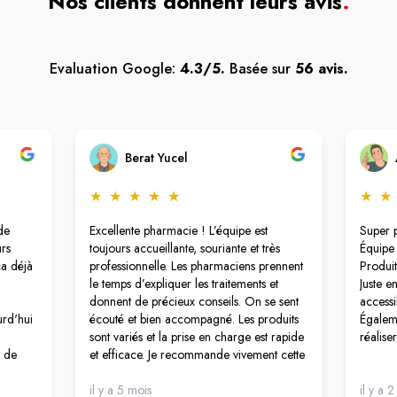
Nos clients donnent leurs avis
.
Evaluation Google:
4.3/5.
Basée sur
56 avis.
Berat Yucel
★
★
★
★
★
★
★
de
Excellente pharmacie ! L’équipe est
Super 
rs
toujours accueillante, souriante et très
Équipe 
ça déjà
professionnelle. Les pharmaciens prennent
Produit
le temps d’expliquer les traitements et
Juste e
donnent de précieux conseils. On se sent
accessi
urd'hui
écouté et bien accompagné. Les produits
Égaleme
sont variés et la prise en charge est rapide
réalise
t de
et efficace. Je recommande vivement cette
anète.
pharmacie pour son sérieux et sa
payer
gentillesse.
il y a 5 mois
il y a 