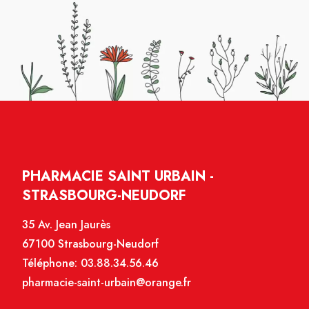
PHARMACIE SAINT URBAIN -
STRASBOURG-NEUDORF
35 Av. Jean Jaurès
67100 Strasbourg-Neudorf
Téléphone:
03.88.34.56.46
pharmacie-saint-urbain@orange.fr