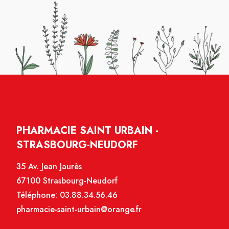
PHARMACIE SAINT URBAIN -
STRASBOURG-NEUDORF
35 Av. Jean Jaurès
67100 Strasbourg-Neudorf
Téléphone:
03.88.34.56.46
pharmacie-saint-urbain@orange.fr