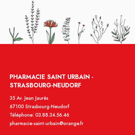
PHARMACIE SAINT URBAIN -
STRASBOURG-NEUDORF
35 Av. Jean Jaurès
67100 Strasbourg-Neudorf
Téléphone:
03.88.34.56.46
pharmacie-saint-urbain@orange.fr