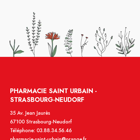
PHARMACIE SAINT URBAIN -
STRASBOURG-NEUDORF
35 Av. Jean Jaurès
67100 Strasbourg-Neudorf
Téléphone:
03.88.34.56.46
pharmacie-saint-urbain@orange.fr