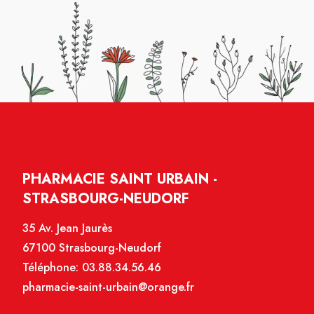
PHARMACIE SAINT URBAIN -
STRASBOURG-NEUDORF
35 Av. Jean Jaurès
67100 Strasbourg-Neudorf
Téléphone:
03.88.34.56.46
pharmacie-saint-urbain@orange.fr