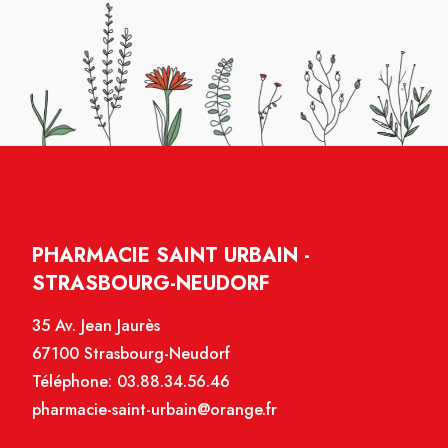
PHARMACIE SAINT URBAIN -
STRASBOURG-NEUDORF
35 Av. Jean Jaurès
67100 Strasbourg-Neudorf
Téléphone:
03.88.34.56.46
pharmacie-saint-urbain@orange.fr