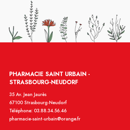
PHARMACIE SAINT URBAIN -
STRASBOURG-NEUDORF
35 Av. Jean Jaurès
67100 Strasbourg-Neudorf
Téléphone:
03.88.34.56.46
pharmacie-saint-urbain@orange.fr