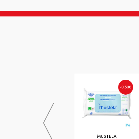
-0.53€
MUSTELA