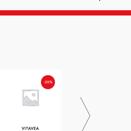
VITAVEA
-20%
-20%
BIONUTRI INF CRANBERRY
SACH 20
VITAVEA