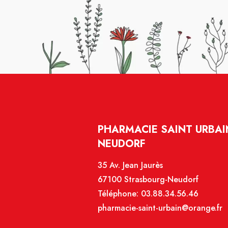
PHARMACIE SAINT URBAI
NEUDORF
35 Av. Jean Jaurès
67100 Strasbourg-Neudorf
Téléphone:
03.88.34.56.46
pharmacie-saint-urbain@orange.fr