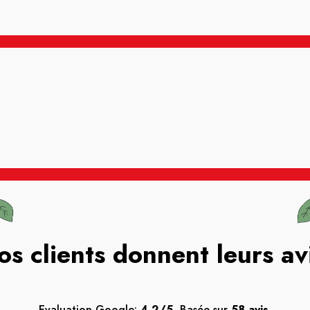
os clients donnent leurs av
Evaluation Google:
4.2/5.
Basée sur
58 avis.