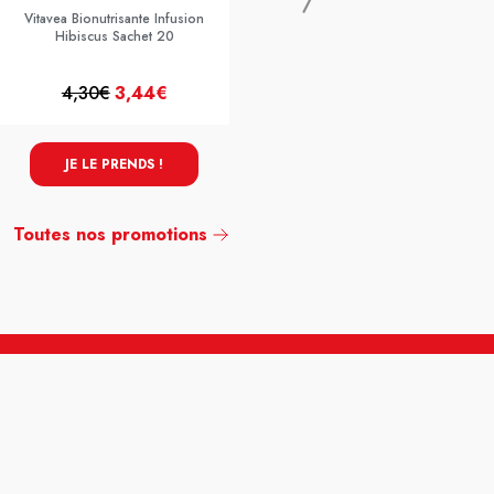
Vitavea Bionutrisante Infusion
Hibiscus Sachet 20
4,30€
3,44€
4,30€
3,44€
JE LE PRENDS !
JE LE PRENDS !
Toutes nos promotions