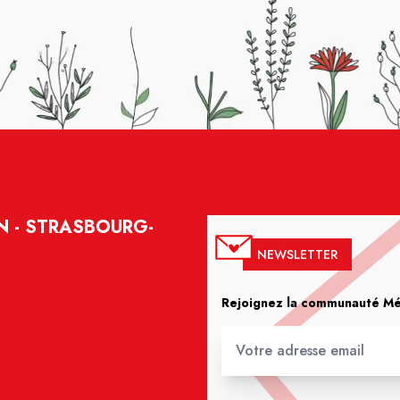
N - STRASBOURG-
NEWSLETTER
Rejoignez la communauté Méd