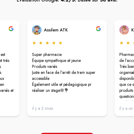
Assilem ATK
K
★
★
★
★
★
★
★
est
Super pharmacie
Pharmaci
t très
Équipe sympathique et jeune
de l’acc
s
Produits variés
Très bie
s
Juste en face de l’arrêt de tram super
organisé
eux
accessible
disponib
ien
Également utile et pédagogique pr
que ce s
ariés et
réaliser un stage🌸💐
produit
question
nt cette
Facile d
sa
il y a 2 mois
recomma
il y a un
éussite