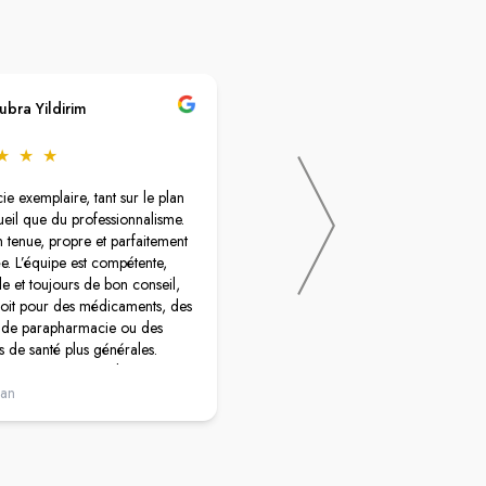
ubra Yildirim
Jerome DUBOIS (Marjhen
★
★
★
★
★
★
★
★
e exemplaire, tant sur le plan
Pharmacie proche Tram, Laboratoi
ueil que du professionnalisme.
d'analyses, médecins et autres
n tenue, propre et parfaitement
commerces.
e. L’équipe est compétente,
Petites, bien agencé.
le et toujours de bon conseil,
Personnels accueillants et à l'écoute
oit pour des médicaments, des
s de parapharmacie ou des
s de santé plus générales.
’accès, c’est une adresse que je
nde sans hésiter!
 an
il y a 6 ans