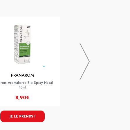
Cooper Insect Ecran Zones Inf
100ml X2 -25%
PRANAROM
arom Aromaforce Bio Spray Nasal
15ml
8,90€
16,90€
14,90€
JE LE PRENDS !
JE LE PRENDS !