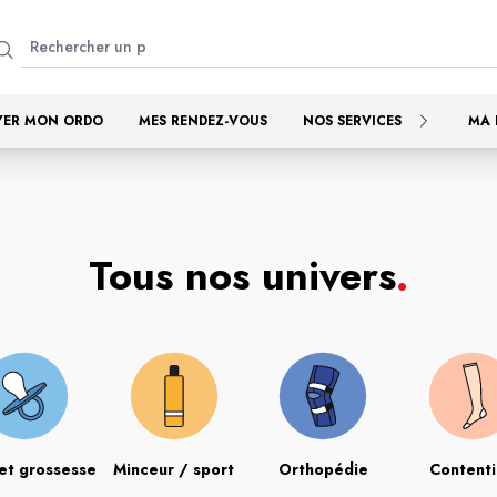
YER MON ORDO
MES RENDEZ-VOUS
NOS SERVICES
MA 
Tous nos univers
.
et grossesse
Minceur / sport
Orthopédie
Content