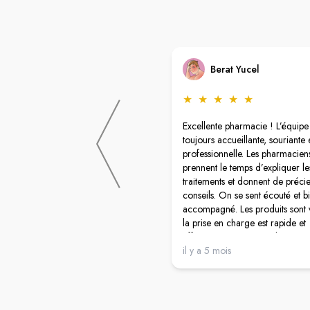
Berat Yucel
★
★
★
★
★
Excellente pharmacie ! L’équipe 
toujours accueillante, souriante e
professionnelle. Les pharmacien
prennent le temps d’expliquer le
traitements et donnent de préci
conseils. On se sent écouté et b
accompagné. Les produits sont v
la prise en charge est rapide et
efficace. Je recommande viveme
pharmacie pour son sérieux et 
il y a 5 mois
gentillesse.
Un grand bravo à Ezgi pour sa r
totalement remarquable.