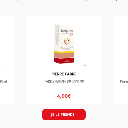
PIERRE FABRE
 20ml
TARDYFERON B9 CPR 30
Pran
4,00€
JE LE PRENDS !